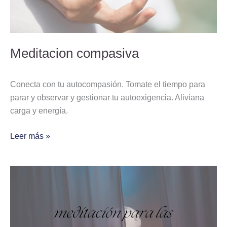
Meditacion compasiva
Conecta con tu autocompasión. Tomate el tiempo para
parar y observar y gestionar tu autoexigencia. Aliviana
carga y energía.
Leer más »
Meditación
para
las
lunas
llenas