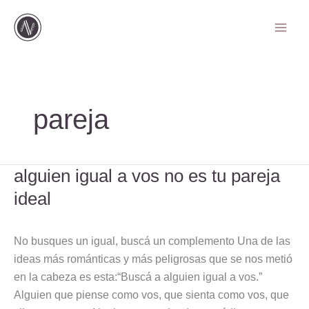
Ir
al
contenido
pareja
alguien igual a vos no es tu pareja
alguien
igual
ideal
a
vos
No busques un igual, buscá un complemento Una de las
no
ideas más románticas y más peligrosas que se nos metió
es
en la cabeza es esta:“Buscá a alguien igual a vos.”
tu
Alguien que piense como vos, que sienta como vos, que
pareja