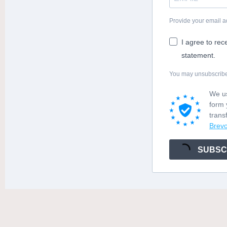
Provide your email a
I agree to rec
statement.
You may unsubscribe a
We us
form 
trans
Brevo
SUBSC