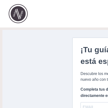
Ir
al
contenido
¡Tu guí
está e
Descubre los mo
nuevo año con t
Completa tus d
directamente e