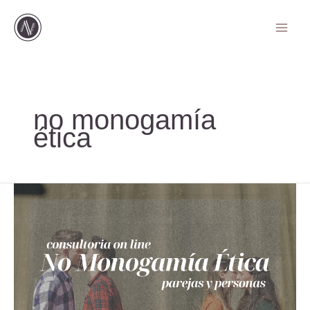
Ir
al
contenido
no monogamía
ética
Explora
la
No
Monogamía
Ética:
Consultoría
Personalizada